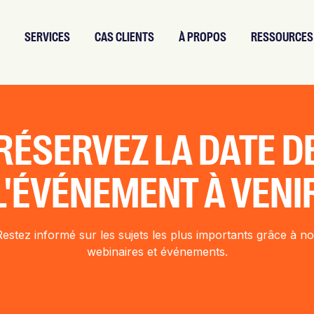
SERVICES
CAS CLIENTS
À PROPOS
RESSOURCES
RÉSERVEZ LA DATE D
L'ÉVÉNEMENT À VENI
Restez informé sur les sujets les plus importants grâce à no
webinaires et événements.