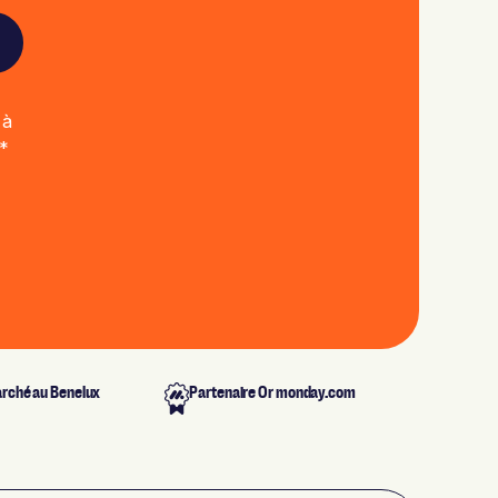
 à
*
arché au Benelux
Partenaire Or monday.com