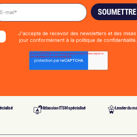
J'accepte de recevoir des newsletters et des mises
jour conformément à la
politique de confidentialité
.
écialisé
Atlassian ITSM spécialisé
Leader du m